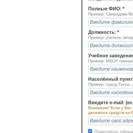
Полные ФИО:
*
Пример: Свиридова В
Должность:
*
Пример: учитель лите
Учебное заведени
Пример: МБОУ гимна
Населённый пункт 
Пример: город Тосно, 
Введите e-mail: (е
Внимание! Если у Вас 
денежных средств на В
Пожалуйста, обрати