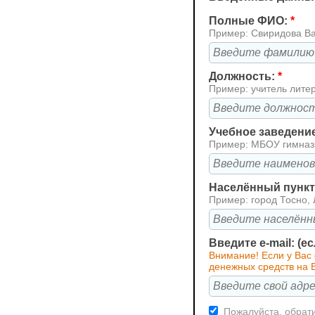
Полные ФИО:
*
Пример: Свиридова В
Должность:
*
Пример: учитель лите
Учебное заведени
Пример: МБОУ гимна
Населённый пункт 
Пример: город Тосно, 
Введите e-mail: (е
Внимание! Если у Вас 
денежных средств на В
Пожалуйста, обрати