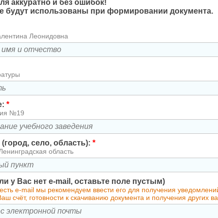
ля аккуратно и без ошибок!
 будут использованы при формировании документа.
алентина Леонидовна
ратуры
е:
*
зия №19
(город, село, область):
*
Ленинградская область
сли у Вас нет e-mail, оставьте поле пустым)
есть e-mail мы рекомендуем ввести его для получения уведомлени
аш счёт, готовности к скачиванию документа и получения других 