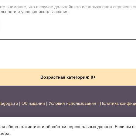
те внимание, что в случае дальнейшего использования сервисов с
альности
и
условия использования
.
Возрастная категория: 0+
dagoga.ru
|
Об издании
|
Условия использования
|
Политика конфид
для сбора статистики и обработки персональных данных. Если вы не
узера.