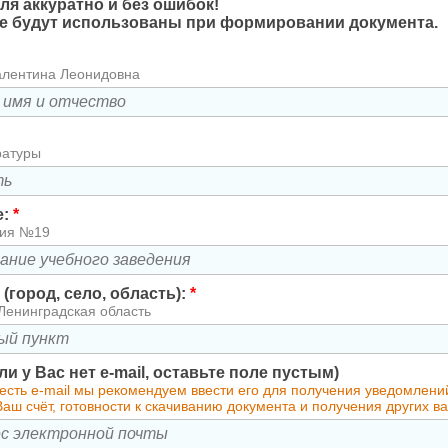
ля аккуратно и без ошибок!
 будут использованы при формировании документа.
алентина Леонидовна
ратуры
е:
*
зия №19
(город, село, область):
*
Ленинградская область
сли у Вас нет e-mail, оставьте поле пустым)
есть e-mail мы рекомендуем ввести его для получения уведомлени
аш счёт, готовности к скачиванию документа и получения других 