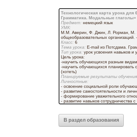
Технологическая карта урока для 6
Грамматика. Модальные глаголы»
Предмет:
немецкий язык
УМК:
М.М. Аверин, Ф. Джин, Л. Рорман, М.
общеобразовательных организаций. –
Класс:
6
Тема урока:
Е-mail из Потсдама. Гр
Тип урока:
урок усвоения навыков и 
Цель урока:
-научить обучающихся разным видам
-научить обучающихся планировать с
(хотеть)
Планируемые результаты обучения
Личностные:
- освоение социальной роли обучающ
- развитие самостоятельности и лично
- формирование уважительного отно
- развитие навыков сотрудничества 
и
находить выходы из спорных ситуаци
- формирование установки на безопа
В раздел образования
Предметные:
- активизация лексических навыков 
- активизация употребления в речи 
обстоятельством времени;