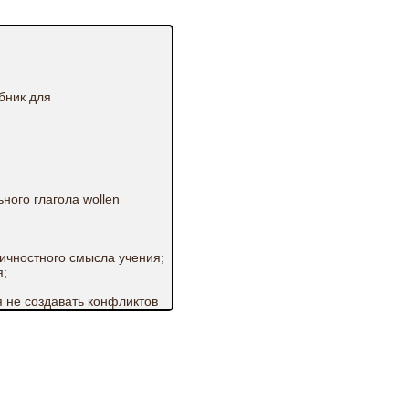
бник для
ного глагола wollen
ичностного смысла учения;
я;
я не создавать конфликтов
ели»;
овательного предложения с