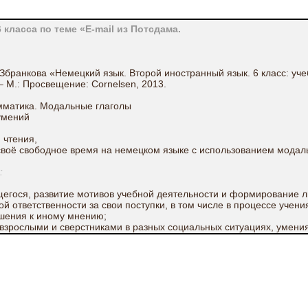
 класса по теме «E-mail из Потсдама.
 Збранкова «Немецкий язык. Второй иностранный язык. 6 класс: уче
 М.: Просвещение: Cornelsen, 2013.
амматика. Модальные глаголы
умений
 чтения,
воё свободное время на немецком языке с использованием модаль
:
егося, развитие мотивов учебной деятельности и формирование л
й ответственности за свои поступки, в том числе в процессе учени
шения к иному мнению;
с взрослыми и сверстниками в разных социальных ситуациях, умени
й;
сный, здоровый образ жизни.
по темам: « Свободное время», «Времена года и месяца», «Дни нед
грамматической структуры вопросительного предложения и повеств