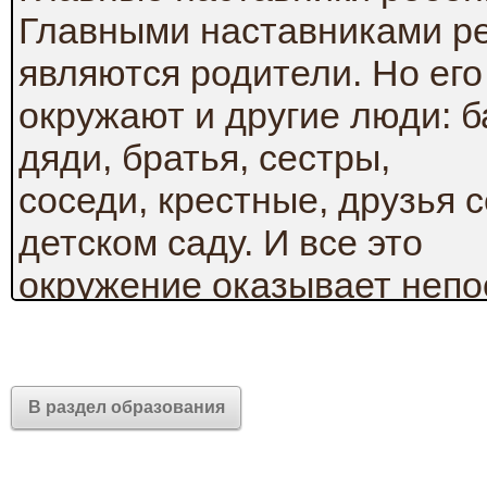
Главными наставниками ре
являются родители. Но его
окружают и другие люди: б
дяди, братья, сестры,
соседи, крестные, друзья 
детском саду. И все это
окружение оказывает непо
формирование
личностных качеств малыш
бабушек-дедушек и прочих
В раздел образования
родственников в основном