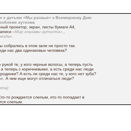
и с детьми «Мы разные» к Всемирному Дню
роблеме аутизма
ный проектор, экран, листы бумаги А4,
записи
«Мир глазами аутиста»
,
езда».
ы собрались в этом зале не просто так.
реди нас два одинаковых человека?
рукой те, у кого черные волосы, а теперь пусть
а теперь с коричневыми, а есть среди нас люди
родинки? А есть ли среди нас те, у кого нет зуба?
ые
. А чем еще могут отличаться люди?
ота)
Кто-то рождается слепым, кто-то попадает в
тся слепым.
ми»
.
(мешочек с предметами)
тник. Представьте себе, что твой мир стал
должаешь играть, кушать и учиться.
 так, как это сделал бы невидящий малыш.
бятам?