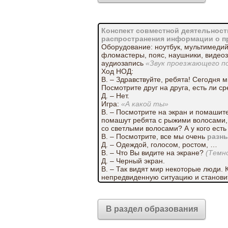
Конспект совместной деятельност
распространения информации о п
Оборудование: ноутбук, мультимедий
фломастеры, пояс, наушники, видео
аудиозапись
«Звук проезжающего по
Ход НОД:
В. – Здравствуйте, ребята! Сегодня м
Посмотрите друг на друга, есть ли с
Д. – Нет.
Игра:
«А какой ты»
В. – Посмотрите на экран и помашите 
помашут ребята с рыжими волосами, 
со светлыми волосами? А у кого есть 
В. – Посмотрите, все мы очень
разн
Д. – Одеждой, голосом, ростом, …
В. – Что Вы видите на экране?
(Темн
Д. – Черный экран.
В. – Так видят мир некоторые люди. 
непредвиденную ситуацию и станови
Эксперимент
«С закрытыми глаза
В. – Сейчас мне нужен отважный учас
черным, ты не можешь видеть, но про
В раздел образования
Давай попробуем отгадать предметы,
В. – Чем мы можем помочь таким ре
Эксперимент
«Не слышу»
.