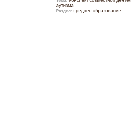
Конспект совместной деяте
Тема:
аутизма
среднее образование
Раздел: