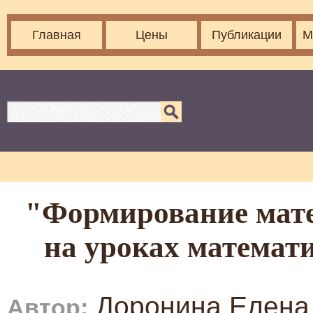
Главная
Цены
Публикации
М
"Формирование мате
на уроках математ
Доронина Елена
Автор: