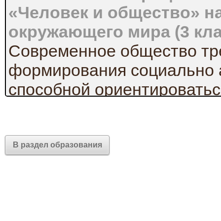
«Человек и общество» на
окружающего мира (3 кла
Современное общество тр
формирования социально а
способной ориентироватьс
отношениях и принимать 
решения. Важную роль в э
изучение обществоведчес
В раздел образования
уже на начальной ступени
Одним из предметов начал
который служит именно эт