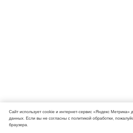
поведения в лаборатории )
Воспитатель
:А сейчас пр
занимайте места за столом
(Дети садятся за столы)
Опыт №1
Воспитатель
: Ребята, ко
и булочки, аппетитный
запах вы почувствуете за 
запах у воды?
Сайт использует cookie и интернет-сервис «Яндекс Метрика» 
Воспитатель
: Чтобы отве
данных. Если вы не согласны с политикой обработки, пожалуйст
проведём первый опыт:
браузера.