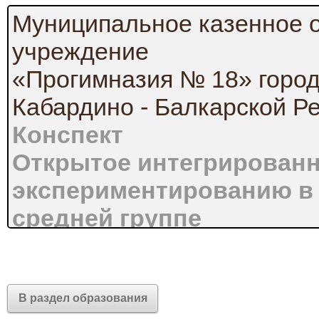
Муниципальное казенное 
учреждение
«Прогимназия № 18» город
Кабардино - Балкарской Р
Конспект
Открытое интегрированн
экспериментированию в
средней группе
«Основные свойства во
Подготовила:
Тарлоева Марианна Адг
В раздел образования