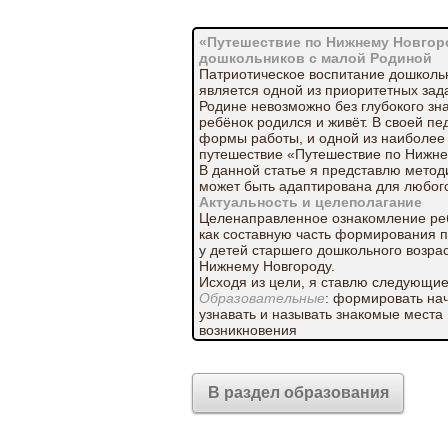
«Путешествие по Нижнему Новгор
дошкольников с малой Родиной
Патриотическое воспитание дошколь
является одной из приоритетных за
Родине невозможно без глубокого зн
ребёнок родился и живёт. В своей пе
формы работы, и одной из наиболее
путешествие «Путешествие по Нижнем
В данной статье я представлю методи
может быть адаптирована для любого
Актуальность и целеполагание
Целенаправленное ознакомление реб
как составную часть формирования 
у детей старшего дошкольного возра
Нижнему Новгороду.
Исходя из цели, я ставлю следующи
Образовательные
: формировать на
узнавать и называть знакомые места
возникновения
города,
его
символикой
В раздел образования
и
основными
достопримечательностями;
закреплять знания о названиях улиц 