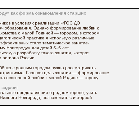
оду» как форма ознакомления старших
ников в условиях реализации ФГОС ДО
дач образования. Однако формирование любви к
акомства с малой Родиной — городом, в котором
дагогической практике я использую различные
 эффективных стало тематическое занятие-
у Новгороду» для детей 5–6 лет.
ческую разработку такого занятия, которая
 региона России.
ёнка с родным городом нужно рассматривать
патриотизма. Главная цель занятия — формирование
ста осознанной любви к малой Родине — городу
е
задачи
:
чальные представления о родном городе, учить
 Нижнего Новгорода; познакомить с историей
и районов.