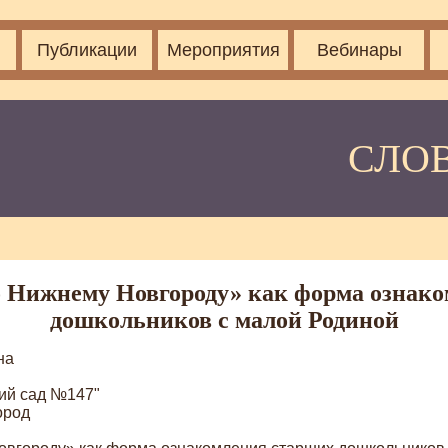
Публикации
Мероприятия
Вебинары
СЛО
 Нижнему Новгороду» как форма ознак
дошкольников с малой Родиной
на
ий сад №147"
ород