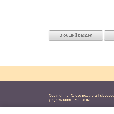
В общий раздел
Copyright (c) Слово педагога |
slovope
уведомления
|
Контакты
|