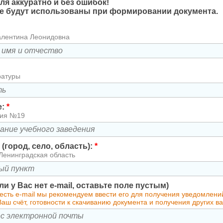
ля аккуратно и без ошибок!
 будут использованы при формировании документа.
алентина Леонидовна
ратуры
е:
*
зия №19
(город, село, область):
*
Ленинградская область
сли у Вас нет e-mail, оставьте поле пустым)
есть e-mail мы рекомендуем ввести его для получения уведомлени
аш счёт, готовности к скачиванию документа и получения других 