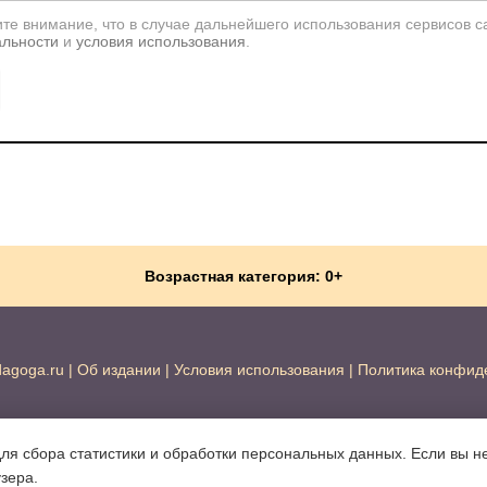
те внимание, что в случае дальнейшего использования сервисов с
альности
и
условия использования
.
Возрастная категория: 0+
dagoga.ru
|
Об издании
|
Условия использования
|
Политика конфид
для сбора статистики и обработки персональных данных. Если вы не
узера.