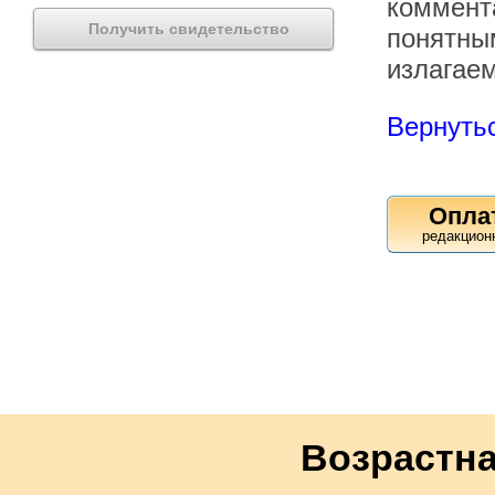
коммента
Получить свидетельство
понятны
излагае
Вернутьс
Опла
Возрастна