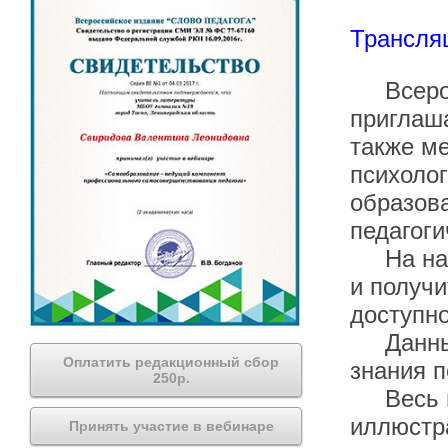
Трансляц
Всеросс
приглаша
также ме
психолог
образова
педагоги
На наше
и получи
доступно
Данный 
Оплатить редакционный сбор
знания п
250р.
Весь ве
иллюстр
Принять участие в вебинаре