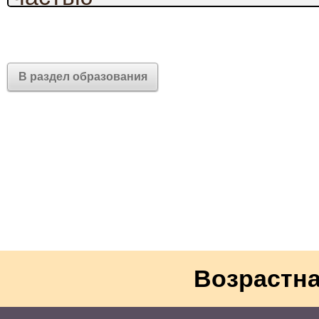
профессиональной
подготовки
в
В раздел образования
соответствии с ФГОС СПО 
Организация перевозок и 
транспорте, Сервис на тра
Для обеспечения соответс
современным и перспекти
производства – в своей ра
формы взаимодействия, ка
Возрастна
- совместный анализ и до