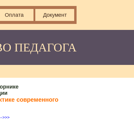
Оплата
Документ
ВО ПЕДАГОГА
борнике
ции
ктике современного
-->>>