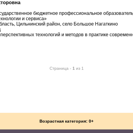
кторовна
осударственное бюджетное профессиональное образовател
ехнологии и сервиса»
бласть, Цильнинский район, село Большое Нагаткино
д
перспективных технологий и методов в практике современ
Страница -
1
из 1
Возрастная категория: 0+