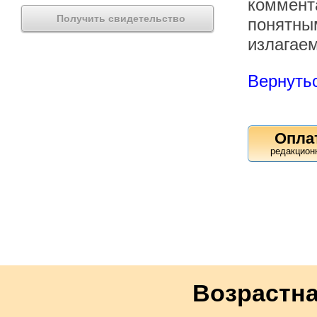
коммента
Получить свидетельство
понятны
излагае
Вернутьс
Опла
Возрастна