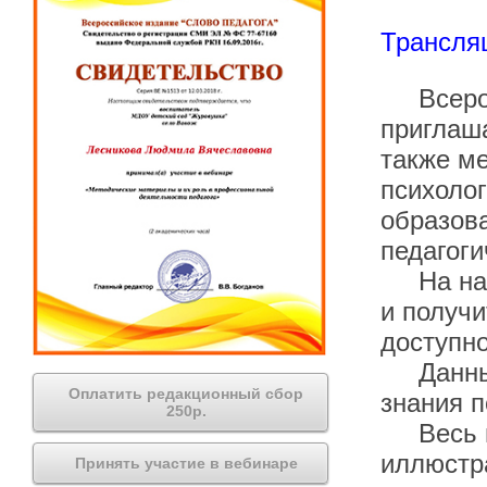
Трансляц
Всеросс
приглаша
также ме
психолог
образова
педагоги
На наше
и получи
доступно
Данный 
Оплатить редакционный сбор
знания п
250р.
Весь ве
иллюстр
Принять участие в вебинаре